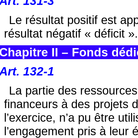
Art. 131-3
Le résultat positif est ap
résultat négatif « déficit »
Chapitre II – Fonds déd
Art. 132-1
La partie des ressources
financeurs à des projets dé
l’exercice, n’a pu être ut
l’engagement pris à leur 