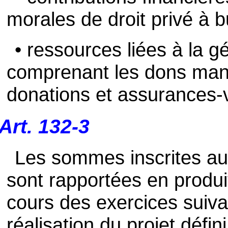
morales de droit privé à bu
• ressources liées à la g
comprenant les dons manu
donations et assurances-v
Art. 132-3
Les sommes inscrites au
sont rapportées en produi
cours des exercices suiva
réalisation du projet défin