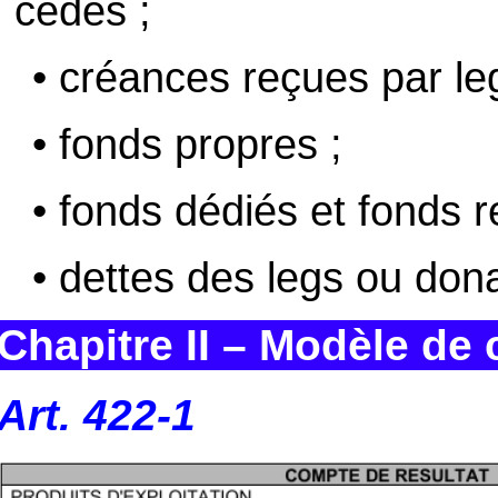
cédés ;
• créances reçues par le
• fonds propres ;
• fonds dédiés et fonds r
• dettes des legs ou dona
Chapitre II – Modèle de
Art. 422-1