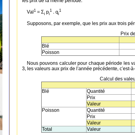
les prix de la même période.
1
1
1
Val
= Σ
p
. q
i
i
i
Supposons, par exemple, que les prix aux trois péri
Prix d
Blé
Poisson
Nous pouvons calculer pour chaque période les val
3, les valeurs aux prix de l'année précédente, c'est-à
Calcul des valeu
Blé
Quantité
Prix
Valeur
Poisson
Quantité
Prix
Valeur
Total
Valeur