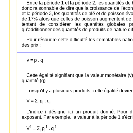
Entre la période 1 et la période 2, les quantités d
donc raisonnable de dire que la croissance de l'écono
et la période 3, les quantités de blé et de poisson é
de 17% alors que celles de poisson augmentent de 25
tentant de considérer les quantités globales p
qu'additionner des quantités de produits de nature di
Pour résoudre cette difficulté les comptables nat
des prix :
v = p . q
Cette égalité signifiant que la valeur monétaire (v
quantité (q).
Lorsqu'il y a plusieurs produits, cette égalité devien
V = Σ
p
. q
i
i
i
L'indice i désigne ici un produit donné. Pour d
exposant. Par exemple, la valeur à la période 1 s'écrit
1
1
1
V
= Σ
p
. q
i
i
i