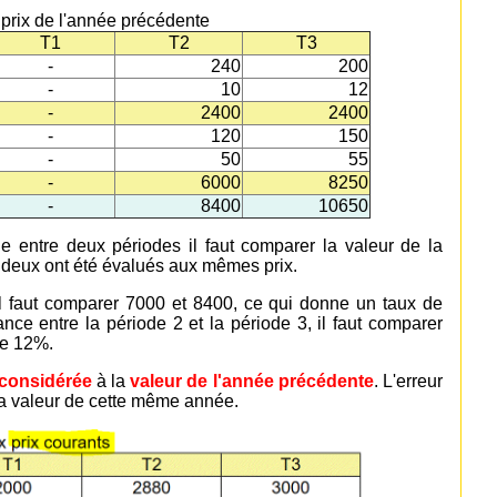
 prix de l'année précédente
T1
T2
T3
-
240
200
-
10
12
-
2400
2400
-
120
150
-
50
55
-
6000
8250
-
8400
10650
e entre deux périodes il faut comparer la valeur de la
 deux ont été évalués aux mêmes prix.
 il faut comparer 7000 et 8400, ce qui donne un taux de
nce entre la période 2 et la période 3, il faut comparer
de 12%.
 considérée
à la
valeur de l'année précédente
. L'erreur
la valeur de cette même année.