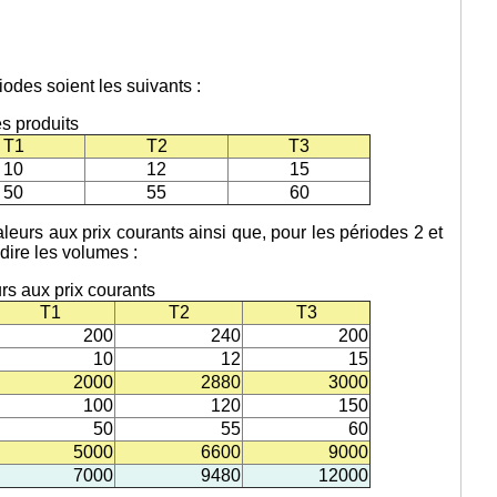
odes soient les suivants :
es produits
T1
T2
T3
10
12
15
50
55
60
eurs aux prix courants ainsi que, pour les périodes 2 et
-dire les volumes :
rs aux prix courants
T1
T2
T3
200
240
200
10
12
15
2000
2880
3000
100
120
150
50
55
60
5000
6600
9000
7000
9480
12000