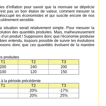
es d'inflation pour savoir que la monnaie se déprécie
n'est pas un bon étalon de valeur, comment mesurer la
réoccupé les économistes et qui suscite encore de nos
iculièrement sensible.
la situation serait relativement simple. Pour mesurer la
'évolution des quantités produites. Mais, malheureusement
s d'un produit ! Supposons donc que l'économie produise
bien entendu, toujours possible de suivre les évolutions
pposons donc que ces quantités évoluent de la manière
és produites
T1
T2
T3
200
240
200
100
120
150
t à la période précédente
T1
T2
T3
20%
-17%
20%
25%