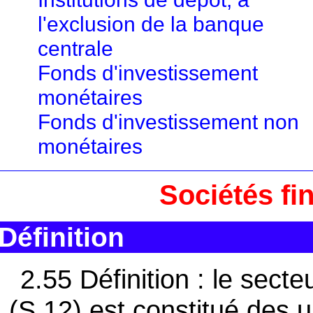
l'exclusion de la banque
centrale
Fonds d'investissement
monétaires
Fonds d'investissement non
monétaires
Sociétés fi
Définition
2.55 Définition : le sect
(S.12) est constitué des u