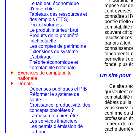
Pourtant, l
Le tableau économique
repose sur de
d'ensemble
controversés 
Tableaux des ressources et
connaître si l
des emplois (TES)
portée réelle 
Prix et volumes
comptabilité 
Le produit intérieur brut
souvent criti
Produits de la propriété
insuffisances
intellectuelle
parfois à tort
Les comptes de patrimoine
connaissance
Extensions du système
fondamentaux
L'arbitrage
permettrait d
Théorie économique et
fondé, plus éq
comptabilité nationale
Exercices de comptabilité
Un site pour
nationale
Débats
Ce site s'a
Dépenses publiques et PIB
qui veulent c
Réformer le système de
comptabilité n
santé
débats qui la 
Croissance, productivité, des
vous soyez c
concepts obsolètes ?
confirmé ou d
La mesure du bien-être
professeur, é
Les services financiers
curieux de c
Les permis d'émission de
cache derrière
carbone