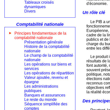
Tableaux croisés
d'économie.
dynamiques
Divers
Un rôle clé
Le PIB a un
Comptabilité nationale
fonctionnemen
Européenne, e
Principes fondamentaux de la
cadre de la li
comptabilité nationale
publics et de 
Présentation générale
charge du bu
Histoire de la comptabilité
entre les dif
nationale
Le champ de la comptabilité
Le produit i
nationale
résultats de l
Les opérations sur biens et
font autorité, 
services
souvent prése
Les opérations de répartition
politique, no
Valeur ajoutée, revenu et
élections na
épargne
reconnus co
Les administrations
objectives re
publiques
la réalité éc
Banques et assurances
Le reste du monde
Des principe
Séquence simplifiée des
comptes