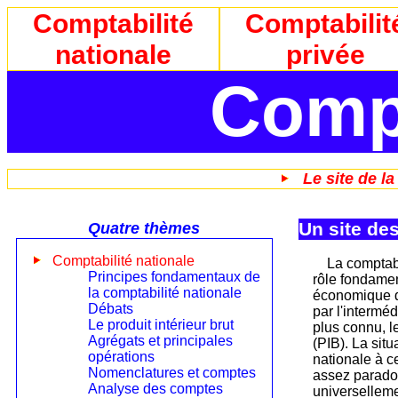
Comptabilité
Comptabilit
nationale
privée
Compt
Le site de l
Un site des
Quatre thèmes
Comptabilité nationale
La comptabi
Principes fondamentaux de
rôle fondamen
la comptabilité nationale
économique 
Débats
par l'interméd
Le produit intérieur brut
plus connu, le
Agrégats et principales
(PIB). La situ
opérations
nationale à ce
Nomenclatures et comptes
assez paradox
Analyse des comptes
universellem