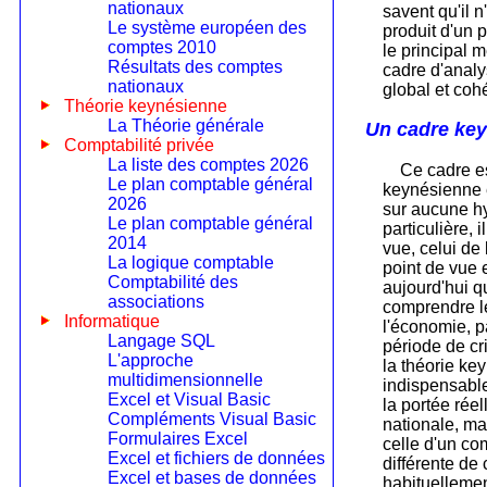
nationaux
savent qu'il n
Le système européen des
produit d'un
comptes 2010
le principal m
Résultats des comptes
cadre d'anal
nationaux
global et coh
Théorie keynésienne
La Théorie générale
Un cadre ke
Comptabilité privée
La liste des comptes 2026
Ce cadre es
Le plan comptable général
keynésienne e
2026
sur aucune 
Le plan comptable général
particulière, 
2014
vue, celui d
La logique comptable
point de vue 
Comptabilité des
aujourd'hui q
associations
comprendre l
Informatique
l'économie, p
Langage SQL
période de cr
L'approche
la théorie ke
multidimensionnelle
indispensabl
Excel et Visual Basic
la portée réel
Compléments Visual Basic
nationale, ma
Formulaires Excel
celle d'un co
Excel et fichiers de données
différente de 
Excel et bases de données
habituelleme